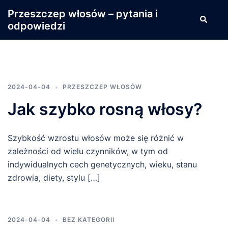
Przejdź
Przeszczep włosów – pytania i
Wyszuki
do
odpowiedzi
treści
2024-04-04
PRZESZCZEP WŁOSÓW
Jak szybko rosną włosy?
Szybkość wzrostu włosów może się różnić w
zależności od wielu czynników, w tym od
indywidualnych cech genetycznych, wieku, stanu
zdrowia, diety, stylu […]
2024-04-04
BEZ KATEGORII